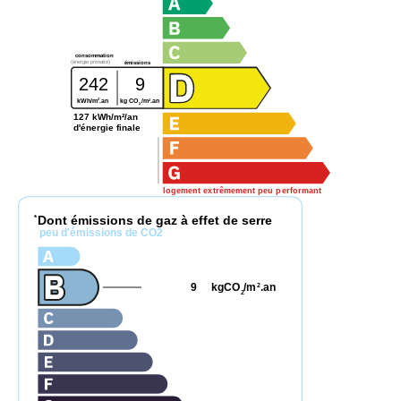
consommation
(énergie primaire)
émissions
242
9
2
2
kWh/m
.an
kg CO
/m
.an
2
127 kWh/m²/an
d'énergie finale
logement extrêmement peu performant
Dont émissions de gaz à effet de serre
*
peu d'émissions de CO2
9
kgCO
/m
.an
2
2