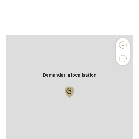
Afficher sur la carte :
+
Agence
Biens vendus
-
Demander la localisation
Vue globale
2
Surface totale : 129,6 m
2
Surface habitable : 129,6 m
2
Surface terrain : 942 m
Nombre de pièces : 7
[Voir le détail]