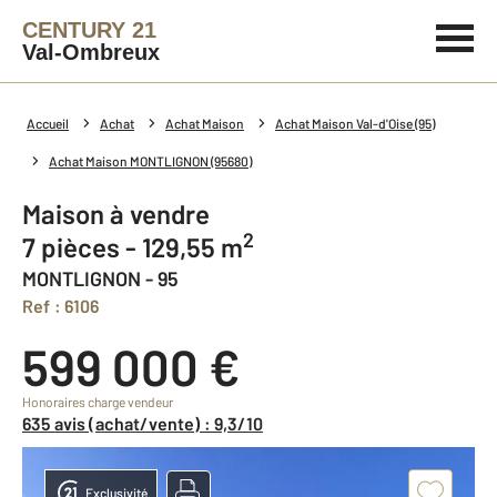
CENTURY 21
Val-Ombreux
Accueil
Achat
Achat Maison
Achat Maison Val-d'Oise (95)
Achat Maison MONTLIGNON (95680)
Maison à vendre
2
7 pièces - 129,55 m
MONTLIGNON - 95
Ref : 6106
599 000 €
Honoraires charge vendeur
635 avis (achat/vente) : 9,3/10
Exclusivité