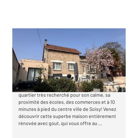
SOISY SOUS MONTMORENCY 95
2
152,60 m
, 6 pièces
Ref : 6129
Maison à vendre
550 000 €
Soisy-sous-Montmorency, située dans un
quartier très recherché pour son calme, sa
proximité des écoles, des commerces et à 10
minutes à pied du centre ville de Soisy! Venez
découvrir cette superbe maison entièrement
rénovée avec gout, qui vous offre au ...