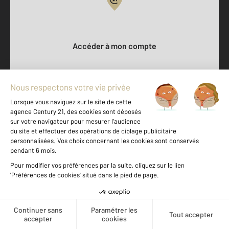
Votre compte :
Accéder à mon compte
500 m
©
Mappy
Votre agence est notée
Achat
Location
Vente
Gestion
9,3
/
10
9,6/10
Offres d'emploi
Créer une alerte