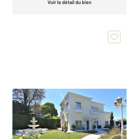
Voir le détail du bien
SOISY SOUS MONTMORENCY 95
2
182 m
, 8 pièces
Ref : 5004
Maison à vendre
1 249 000 €