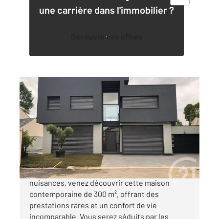
une carrière dans l'immobilier ?
Découvrir nos offres
SOISY SOUS MONTMORENCY 95
2
305,15 m
, 9 pièces
Ref : 6121
Maison à vendre
1 575 000 €
Dans une impasse calme, à l'abri de toutes
nuisances, venez découvrir cette maison
contemporaine de 300 m², offrant des
prestations rares et un confort de vie
incomparable. Vous serez séduits par les