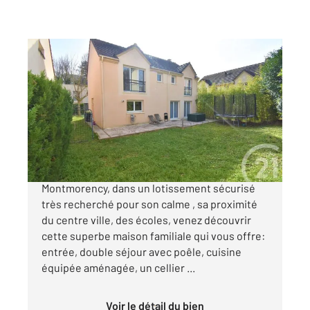
SOISY SOUS MONTMORENCY 95
2
137,43 m
, 7 pièces
Ref : 5260
Maison à vendre
529 000 €
SOISY SOUS MONTMORENCY, limite
Montmorency, dans un lotissement sécurisé
très recherché pour son calme , sa proximité
du centre ville, des écoles, venez découvrir
cette superbe maison familiale qui vous offre:
entrée, double séjour avec poêle, cuisine
équipée aménagée, un cellier ...
Voir le détail du bien