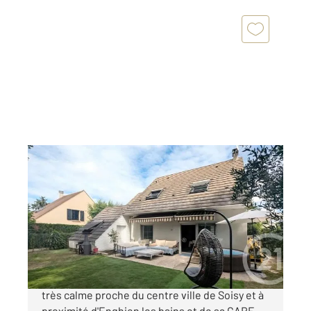
SOISY SOUS MONTMORENCY 95
2
112 m
, 6 pièces
Ref : 6273
Maison à vendre
498 000 €
SOISY SOUS MONTMORENCY Dans un quartier
très calme proche du centre ville de Soisy et à
proximité d'Enghien les bains et de sa GARE