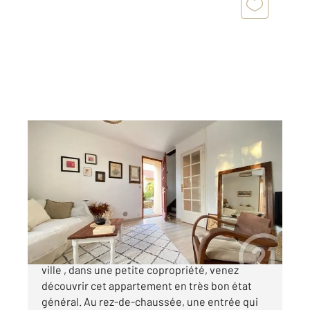
SOISY SOUS MONTMORENCY 95
2
78,97 m
, 5 pièces
Ref : 5889
Maison à vendre
269 000 €
Soisy sous Montmorency !!! Proche centre-
ville , dans une petite copropriété, venez
découvrir cet appartement en très bon état
général. Au rez-de-chaussée, une entrée qui