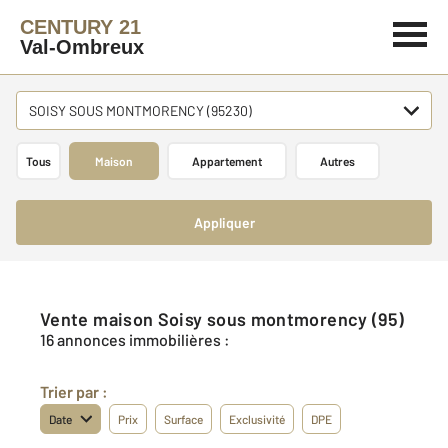
CENTURY 21
Val-Ombreux
SOISY SOUS MONTMORENCY (95230)
Tous
Maison
Appartement
Autres
Appliquer
Vente maison Soisy sous montmorency (95)
16 annonces immobilières :
Trier par :
Date
Prix
Surface
Exclusivité
DPE