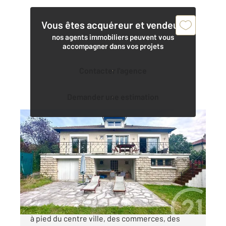
Vous êtes acquéreur et vendeur,
nos agents immobiliers peuvent vous
accompagner dans vos projets
Contacter l'agence
Demander une estimation
SOISY SOUS MONTMORENCY 95
2
142,28 m
, 6 pièces
Ref : 6291
Maison à vendre
419 000 €
Soisy-sous-montmorency, située à 10 minutes
à pied du centre ville, des commerces, des