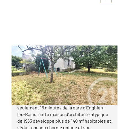
SOISY SOUS MONTMORENCY 95
2
140,81 m
, 7 pièces
Ref : 6299
Maison à vendre
398 000 €
Située dans une impasse au calme, à
seulement 15 minutes de la gare d'Enghien-
les-Bains, cette maison d'architecte atypique
de 1955 développe plus de 140 m² habitables et
séduit par son charme unique et son