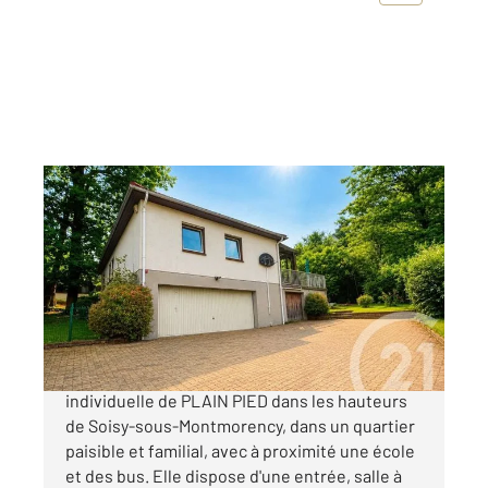
SOISY SOUS MONTMORENCY 95
2
126,23 m
, 6 pièces
Ref : 6306
Maison à vendre
535 000 €
Venez découvrir chez Century 21 cette maison
individuelle de PLAIN PIED dans les hauteurs
de Soisy-sous-Montmorency, dans un quartier
paisible et familial, avec à proximité une école
et des bus. Elle dispose d'une entrée, salle à