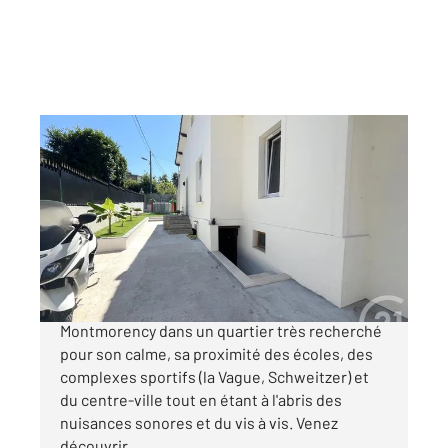
SOISY SOUS MONTMORENCY 95
2
83,20 m
, 5 pièces
Ref : 4848
Maison à vendre
450 000 €
SOISY-SOUS-MONTMORENCY, limite
Montmorency dans un quartier très recherché
pour son calme, sa proximité des écoles, des
complexes sportifs (la Vague, Schweitzer) et
du centre-ville tout en étant à l'abris des
nuisances sonores et du vis à vis. Venez
découvrir ...