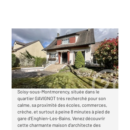
SOISY SOUS MONTMORENCY 95
2
145,98 m
, 8 pièces
Ref : 6188
Maison à vendre
560 000 €
Visiter le site dédié
Soisy-sous-Montmorency, située dans le
quartier GAVIGNOT très recherché pour son
calme, sa proximité des écoles, commerces,
crèche, et surtout à peine 8 minutes à pied de
gare d'Enghien-Les-Bains. Venez découvrir
cette charmante maison d'architecte des