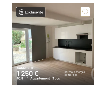
Exclusivité
SANNOIS 95
1 250 €
par mois charges
comprises
2
53,8 m
, Appartement
, 3 pcs