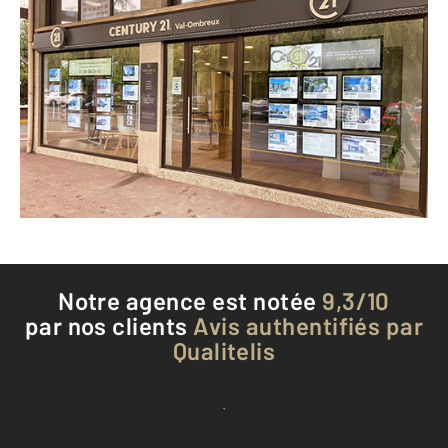
CENTURY 21 Val-Ombreux
29 avenue du Général de Gaulle
SOISY SOUS MONTMORENCY - 95230
Envoyer un message
Téléphoner à l'agence
Notre agence est notée
9,3/10
par nos clients
Avis authentifiés par
Qualitelis
Voir tous les avis clients