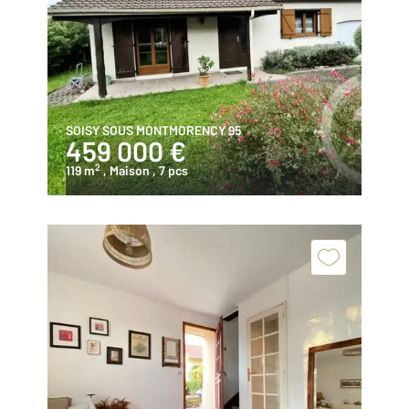
SOISY SOUS MONTMORENCY 95
459 000 €
2
119 m
, Maison
, 7 pcs