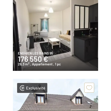
ENGHIEN LES BAINS 95
176 550 €
2
26,3 m
, Appartement
, 1 pc
Exclusivité