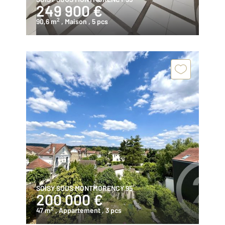
249 900 €
2
90,6 m
, Maison
, 5 pcs
SOISY SOUS MONTMORENCY 95
200 000 €
2
47 m
, Appartement
, 3 pcs