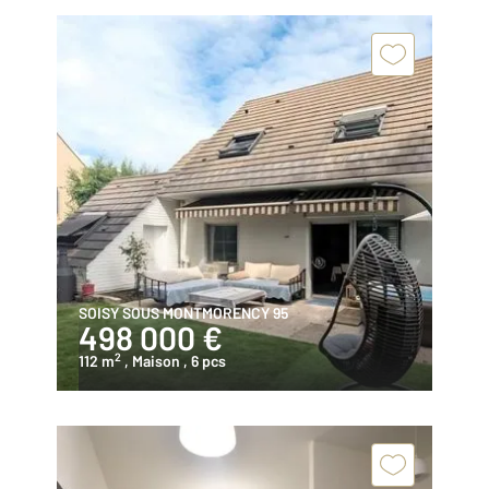
SOISY SOUS MONTMORENCY 95
498 000 €
2
112 m
, Maison
, 6 pcs