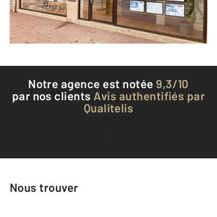
Envoyer un message
Téléphoner à l'agence
Notre agence est notée
9,3/10
par nos clients
Avis authentifiés par
Qualitelis
Voir tous les avis clients
Nous trouver