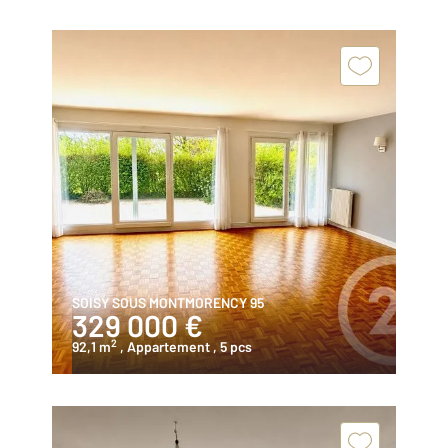
SOISY SOUS MONTMORENCY 95
329 000 €
2
92,1 m
, Appartement
, 5 pcs