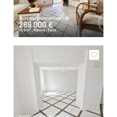
SOISY SOUS MONTMORENCY 95
269 000 €
2
79,0 m
, Maison
, 5 pcs
SOISY SOUS MONTMORENCY 95